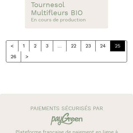
Tournesol
Multifleurs BIO
En cours de production
<
1
2
3
…
22
23
24
25
26
>
PAIEMENTS SÉCURISÉS PAR
Plateforme française de paiement en ligne à